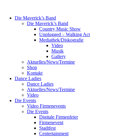
Die Maverick’s Band
Die Maverick’s Band
Country Music Show
Unplugged – Walking Act
Mediathek/Diskografie
Video
Musik
Gallery
Aktuelles/News/Termine
Shop
Kontakt
Dance Ladies
Dance Ladies
Aktuelles/News/Termine
Video
Die Events
Video Firmenevents
Die Events
Digitale Firmenfeier
Firmenevent
Stadtfest
Centertainment