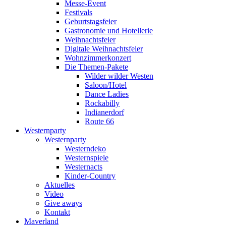
Messe-Event
Festivals
Geburtstagsfeier
Gastronomie und Hotellerie
Weihnachtsfeier
Digitale Weihnachtsfeier
Wohnzimmerkonzert
Die Themen-Pakete
Wilder wilder Westen
Saloon/Hotel
Dance Ladies
Rockabilly
Indianerdorf
Route 66
Westernparty
Westernparty
Westerndeko
Westernspiele
Westernacts
Kinder-Country
Aktuelles
Video
Give aways
Kontakt
Maverland