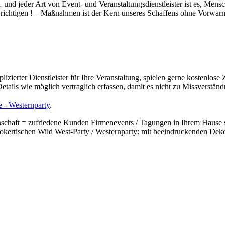
… und jeder Art von Event- und Veranstaltungsdienstleister ist es, M
n – richtigen ! – Maßnahmen ist der Kern unseres Schaffens ohne Vor
izierter Dienstleister für Ihre Veranstaltung, spielen gerne kostenlos
 Details wie möglich vertraglich erfassen, damit es nicht zu Missvers
 - Westernparty
.
haft = zufriedene Kunden Firmenevents / Tagungen in Ihrem Hause si
Pokertischen Wild West-Party / Westernparty: mit beeindruckenden Dek