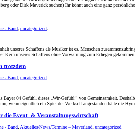
eberg oder Dirk Maverick suchen) Ihr könnt auch eine ganz persönli
ne - Band
,
uncategorized
.
 Inhalt unseres Schaffens als Musiker ist es, Menschen zusammenzubrin
ist der Kern unseres Schaffens ohne Vorwarnung zum Erliegen gekomm
n trotzdem
ne - Band
,
uncategorized
.
das Bayer 04 Gefühl, dieses „Wir-Gefühl“ von Gemeinsamkeit. Deshal
n, wenn eigentlich ein Spiel der Werkself angestanden hätte die H
r die Event -& Veranstaltungswirtschaft
ne - Band
,
Aktuelles/News/Termine – Maverland
,
uncategorized
.