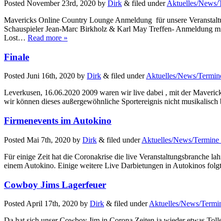
Posted
November 23rd, 2020
by
Dirk
&
filed under
Aktuelles/News/
Mavericks Online Country Lounge Anmeldung für unsere Veranstaltu
Schauspieler Jean-Marc Birkholz & Karl May Treffen- Anmeldung mi
Lost…
Read more »
Finale
Posted
Juni 16th, 2020
by
Dirk
&
filed under
Aktuelles/News/Termin
Leverkusen, 16.06.2020 2009 waren wir live dabei , mit der Maverick
wir können dieses außergewöhnliche Sportereignis nicht musikalisch 
Firmenevents im Autokino
Posted
Mai 7th, 2020
by
Dirk
&
filed under
Aktuelles/News/Termine 
Für einige Zeit hat die Coronakrise die live Veranstaltungsbranche 
einem Autokino. Einige weitere Live Darbietungen in Autokinos folg
Cowboy Jims Lagerfeuer
Posted
April 17th, 2020
by
Dirk
&
filed under
Aktuelles/News/Termin
Da hat sich unser Cowboy Jim in Corona Zeiten ja wieder etwas Tol