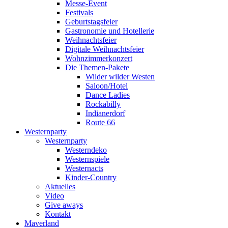
Messe-Event
Festivals
Geburtstagsfeier
Gastronomie und Hotellerie
Weihnachtsfeier
Digitale Weihnachtsfeier
Wohnzimmerkonzert
Die Themen-Pakete
Wilder wilder Westen
Saloon/Hotel
Dance Ladies
Rockabilly
Indianerdorf
Route 66
Westernparty
Westernparty
Westerndeko
Westernspiele
Westernacts
Kinder-Country
Aktuelles
Video
Give aways
Kontakt
Maverland