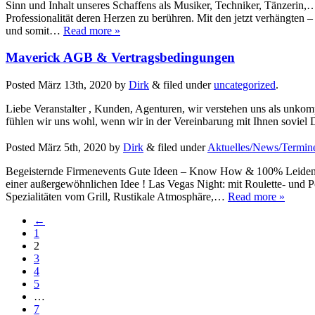
Sinn und Inhalt unseres Schaffens als Musiker, Techniker, Tänzerin,
Professionalität deren Herzen zu berühren. Mit den jetzt verhängte
und somit…
Read more »
Maverick AGB & Vertragsbedingungen
Posted
März 13th, 2020
by
Dirk
&
filed under
uncategorized
.
Liebe Veranstalter , Kunden, Agenturen, wir verstehen uns als unkompl
fühlen wir uns wohl, wenn wir in der Vereinbarung mit Ihnen soviel
Posted
März 5th, 2020
by
Dirk
&
filed under
Aktuelles/News/Termine
Begeisternde Firmenevents Gute Ideen – Know How & 100% Leidensc
einer außergewöhnlichen Idee ! Las Vegas Night: mit Roulette- und 
Spezialitäten vom Grill, Rustikale Atmosphäre,…
Read more »
←
1
2
3
4
5
…
7