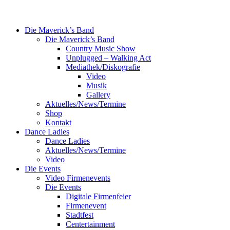
Die Maverick’s Band
Die Maverick’s Band
Country Music Show
Unplugged – Walking Act
Mediathek/Diskografie
Video
Musik
Gallery
Aktuelles/News/Termine
Shop
Kontakt
Dance Ladies
Dance Ladies
Aktuelles/News/Termine
Video
Die Events
Video Firmenevents
Die Events
Digitale Firmenfeier
Firmenevent
Stadtfest
Centertainment