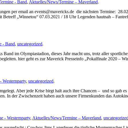
Termine - Band
,
Aktuelles/News/Termine – Maverland
.
ngen per email an events@mavericks.de die nächsten Termine: 28.02.
t Betreff „Winnetou“ 07.03.2021 / 18 Uhr Legenden hautnah – Fantre
e - Band
,
uncategorized
.
s Band im Olympiastadion, dieses Jahr macht uns, trotz aller sportlich
begleiten. hier geht es zur Maverick Presseinfo „Pokalfinale 2020 – Wi
- Westernparty
,
uncategorized
.
lahmgelegt. Aber jede Krise birgt halt auch ihre Chancen – und so gab
ten. In der Zwischenzeit haben auch unsere Firmenkunden das Autokino
e - Westernparty
,
Aktuelles/News/Termine – Maverland
,
uncategorize
les ausgedacht : Cowboy Jims Lagerfeuer die tägliche Muntermacher 